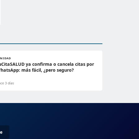
ANIDAD
uCitaSALUD ya confirma o cancela citas por
hatsApp: más fácil, ¿pero seguro?
ce 3 días
me