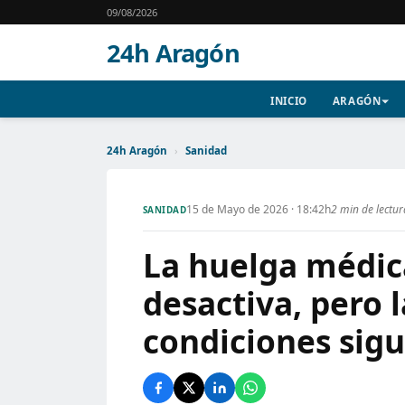
09/08/2026
24h Aragón
INICIO
ARAGÓN
24h Aragón
›
Sanidad
15 de Mayo de 2026 · 18:42h
2 min de lectu
SANIDAD
La huelga médic
desactiva, pero 
condiciones sig