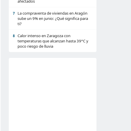
afectados
La compraventa de viviendas en Aragón
7
sube un 9% en junio: ¿Qué significa para
ti?
Calor intenso en Zaragoza con
8
temperaturas que alcanzan hasta 39°C y
poco riesgo de lluvia