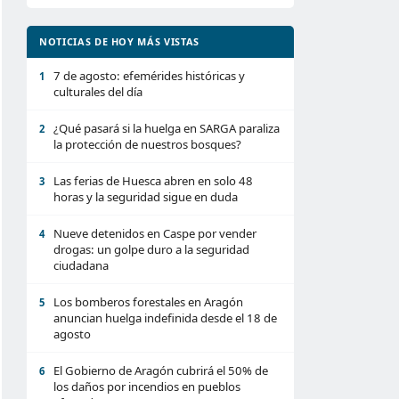
NOTICIAS DE HOY MÁS VISTAS
7 de agosto: efemérides históricas y
1
culturales del día
¿Qué pasará si la huelga en SARGA paraliza
2
la protección de nuestros bosques?
Las ferias de Huesca abren en solo 48
3
horas y la seguridad sigue en duda
Nueve detenidos en Caspe por vender
4
drogas: un golpe duro a la seguridad
ciudadana
Los bomberos forestales en Aragón
5
anuncian huelga indefinida desde el 18 de
agosto
El Gobierno de Aragón cubrirá el 50% de
6
los daños por incendios en pueblos