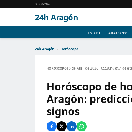
08/08/2026
24h Aragón
INICIO
ARAGÓN
24h Aragón
›
Horóscopo
16 de Abril de 2026 · 05:30h
6 min de lec
HORÓSCOPO
Horóscopo de hoy
Aragón: predicci
signos