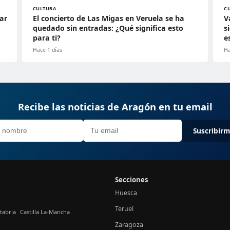
CULTURA
C
ar
El concierto de Las Migas en Veruela se ha
V
quedado sin entradas: ¿Qué significa esto
s
para ti?
e
Hace 1 días
Ha
Recibe las noticias de Aragón en tu email
Suscribir
Secciones
Huesca
Teruel
tabria
Castilla La-Mancha
Zaragoza