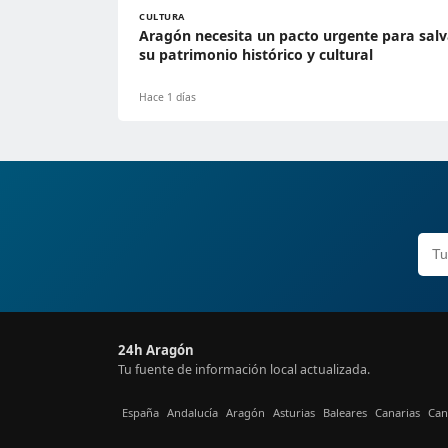
CULTURA
Aragón necesita un pacto urgente para salv
su patrimonio histórico y cultural
Hace 1 días
24h Aragón
Tu fuente de información local actualizada.
España
Andalucía
Aragón
Asturias
Baleares
Canarias
Can