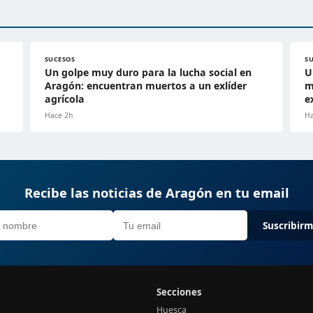
SUCESOS
S
Un golpe muy duro para la lucha social en
U
Aragón: encuentran muertos a un exlíder
m
agrícola
e
Hace 2h
Ha
Recibe las noticias de Aragón en tu email
Suscribir
Secciones
Huesca