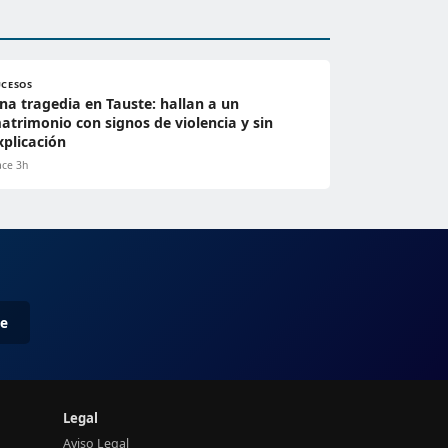
UCESOS
na tragedia en Tauste: hallan a un
atrimonio con signos de violencia y sin
xplicación
ce 3h
me
Legal
Aviso Legal