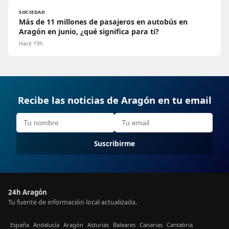
SOCIEDAD
Más de 11 millones de pasajeros en autobús en
Aragón en junio, ¿qué significa para ti?
Hace 19h
Recibe las noticias de Aragón en tu email
Suscribirme
24h Aragón
Tu fuente de información local actualizada.
España
Andalucía
Aragón
Asturias
Baleares
Canarias
Cantabria