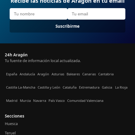
Recibe las noticias de Aragón en tu email
Suscribirme
24h Aragón
Tu fuente de información local actualizada.
España
Andalucía
Aragón
Asturias
Baleares
Canarias
Cantabria
Castilla La-Mancha
Castilla y León
Cataluña
Extremadura
Galicia
La Rioja
Madrid
Murcia
Navarra
País Vasco
Comunidad Valenciana
Secciones
Huesca
Teruel