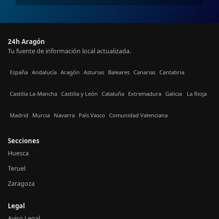
24h Aragón
Tu fuente de información local actualizada.
España
Andalucía
Aragón
Asturias
Baleares
Canarias
Cantabria
Castilla La-Mancha
Castilla y León
Cataluña
Extremadura
Galicia
La Rioja
Madrid
Murcia
Navarra
País Vasco
Comunidad Valenciana
Secciones
Huesca
Teruel
Zaragoza
Legal
Aviso Legal