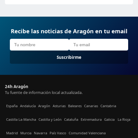
Recibe las noticias de Aragón en tu email
Suscribirme
24h Aragón
Tu fuente de información local actualizada.
España
Andalucía
Aragón
Asturias
Baleares
Canarias
Cantabria
Castilla La-Mancha
Castilla y León
Cataluña
Extremadura
Galicia
La Rioja
Madrid
Murcia
Navarra
País Vasco
Comunidad Valenciana