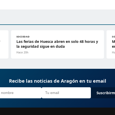
SOCIEDAD
S
r
Las ferias de Huesca abren en solo 48 horas y
M
la seguridad sigue en duda
e
Hace 20h
Ha
Recibe las noticias de Aragón en tu email
Suscribir