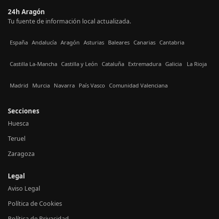
24h Aragón
Tu fuente de información local actualizada.
España
Andalucía
Aragón
Asturias
Baleares
Canarias
Cantabria
Castilla La-Mancha
Castilla y León
Cataluña
Extremadura
Galicia
La Rioja
Madrid
Murcia
Navarra
País Vasco
Comunidad Valenciana
Secciones
Huesca
Teruel
Zaragoza
Legal
Aviso Legal
Política de Cookies
Política de Privacidad