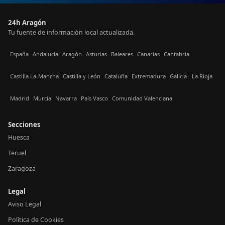
24h Aragón
Tu fuente de información local actualizada.
España
Andalucía
Aragón
Asturias
Baleares
Canarias
Cantabria
Castilla La-Mancha
Castilla y León
Cataluña
Extremadura
Galicia
La Rioja
Madrid
Murcia
Navarra
País Vasco
Comunidad Valenciana
Secciones
Huesca
Teruel
Zaragoza
Legal
Aviso Legal
Política de Cookies