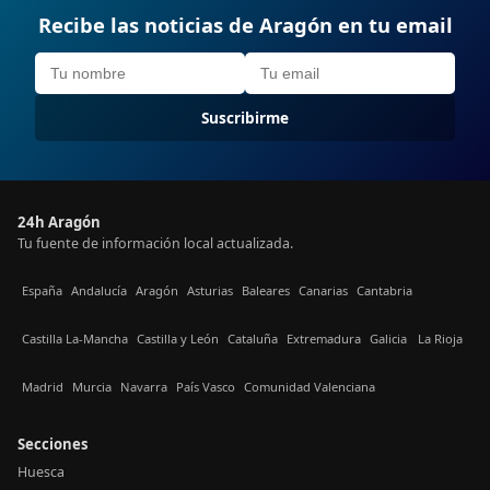
Recibe las noticias de Aragón en tu email
Suscribirme
24h Aragón
Tu fuente de información local actualizada.
España
Andalucía
Aragón
Asturias
Baleares
Canarias
Cantabria
Castilla La-Mancha
Castilla y León
Cataluña
Extremadura
Galicia
La Rioja
Madrid
Murcia
Navarra
País Vasco
Comunidad Valenciana
Secciones
Huesca