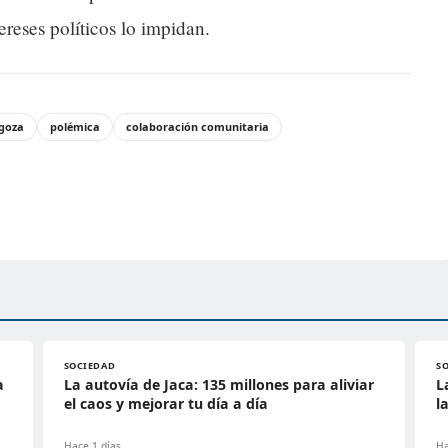
reses políticos lo impidan.
goza
polémica
colaboración comunitaria
SOCIEDAD
S
a
La autovía de Jaca: 135 millones para aliviar
L
el caos y mejorar tu día a día
l
Hace 1 días
Ha