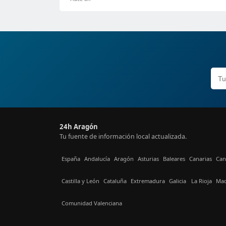
24h Aragón
Tu fuente de información local actualizada.
España
Andalucía
Aragón
Asturias
Baleares
Canarias
Can
Castilla y León
Cataluña
Extremadura
Galicia
La Rioja
Mad
Comunidad Valenciana