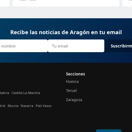
Recibe las noticias de Aragón en tu email
Suscribir
Secciones
Huesca
Teruel
tabria
Castilla La-Mancha
Zaragoza
rid
Murcia
Navarra
País Vasco