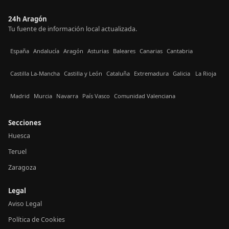
24h Aragón
Tu fuente de información local actualizada.
España
Andalucía
Aragón
Asturias
Baleares
Canarias
Cantabria
Castilla La-Mancha
Castilla y León
Cataluña
Extremadura
Galicia
La Rioja
Madrid
Murcia
Navarra
País Vasco
Comunidad Valenciana
Secciones
Huesca
Teruel
Zaragoza
Legal
Aviso Legal
Política de Cookies