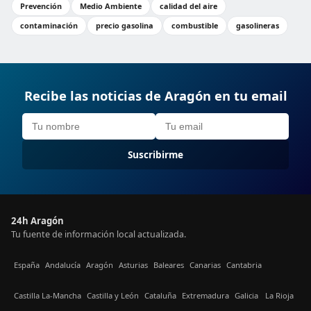
Prevención
Medio Ambiente
calidad del aire
contaminación
precio gasolina
combustible
gasolineras
Recibe las noticias de Aragón en tu email
Suscribirme
24h Aragón
Tu fuente de información local actualizada.
España
Andalucía
Aragón
Asturias
Baleares
Canarias
Cantabria
Castilla La-Mancha
Castilla y León
Cataluña
Extremadura
Galicia
La Rioja