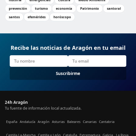
prevención
turismo
economía
Patrimonio
santoral
santos
efemérides
horóscopo
Recibe las noticias de Aragón en tu email
Suscribirme
24h Aragón
Tu fuente de información local actualizada.
España
Andalucía
Aragón
Asturias
Baleares
Canarias
Cantabria
Castilla La-Mancha
Castilla y León
Cataluña
Extremadura
Galicia
La Rioja