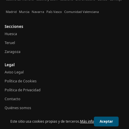
Madrid
Murcia
Navarra
País Vasco
Comunidad Valenciana
Secciones
Huesca
Teruel
Zaragoza
Legal
Aviso Legal
Política de Cookies
Política de Privacidad
Contacto
Quiénes somos
Este sitio usa cookies propias y de terceros.
Más info
Aceptar
© 2026 24h Aragón