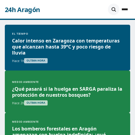
24h Aragón
EL TIEMPO
Calor intenso en Zaragoza con temperaturas
que alcanzan hasta 39°C y poco riesgo de
lluvia
Hace 1h
ÚLTIMA HORA
MEDIO AMBIENTE
¿Qué pasará si la huelga en SARGA paraliza la
protección de nuestros bosques?
Hace 2h
ÚLTIMA HORA
MEDIO AMBIENTE
Los bomberos forestales en Aragón
amenazan con huelga indefinida: ¿qué