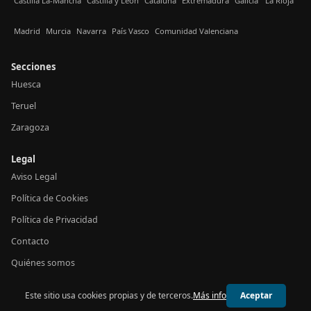
Castilla La-Mancha
Castilla y León
Cataluña
Extremadura
Galicia
La Rioja
Madrid
Murcia
Navarra
País Vasco
Comunidad Valenciana
Secciones
Huesca
Teruel
Zaragoza
Legal
Aviso Legal
Política de Cookies
Política de Privacidad
Contacto
Quiénes somos
Este sitio usa cookies propias y de terceros.
Más info
Aceptar
© 2026 24h Aragón