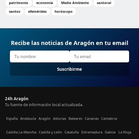
patrimonio
economía
Medio Ambiente
santoral
santos
efemérides
horóscopo
Recibe las noticias de Aragón en tu email
Suscribirme
24h Aragón
Tu fuente de información local actualizada.
España
Andalucía
Aragón
Asturias
Baleares
Canarias
Cantabria
Castilla La-Mancha
Castilla y León
Cataluña
Extremadura
Galicia
La Rioja