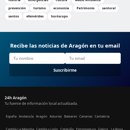
prevención
turismo
economía
Patrimonio
santoral
santos
efemérides
horóscopo
Recibe las noticias de Aragón en tu email
Suscribirme
24h Aragón
Tu fuente de información local actualizada.
España
Andalucía
Aragón
Asturias
Baleares
Canarias
Cantabria
Castilla La-Mancha
Castilla y León
Cataluña
Extremadura
Galicia
La Rioja