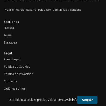
Madrid
Murcia
Navarra
País Vasco
Comunidad Valenciana
Secciones
Huesca
Teruel
Zaragoza
Legal
Aviso Legal
Política de Cookies
Política de Privacidad
Contacto
Quiénes somos
Este sitio usa cookies propias y de terceros.
Más info
Aceptar
© 2026 24h Aragón