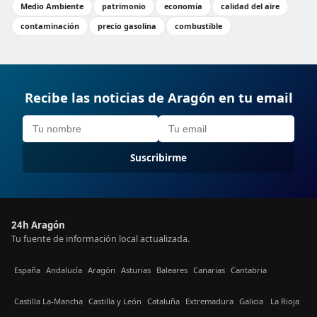
Medio Ambiente
patrimonio
economía
calidad del aire
contaminación
precio gasolina
combustible
Recibe las noticias de Aragón en tu email
Suscribirme
24h Aragón
Tu fuente de información local actualizada.
España
Andalucía
Aragón
Asturias
Baleares
Canarias
Cantabria
Castilla La-Mancha
Castilla y León
Cataluña
Extremadura
Galicia
La Rioja