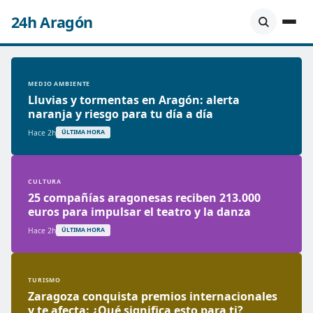
24h Aragón
MEDIO AMBIENTE
Lluvias y tormentas en Aragón: alerta
naranja y riesgo para tu día a día
Hace 2h
ÚLTIMA HORA
CULTURA
25 compañías aragonesas reciben 213.000
euros para impulsar el teatro y la danza
Hace 2h
ÚLTIMA HORA
TURISMO
Zaragoza conquista premios internacionales
y te afecta: ¿Qué significa esto para ti?