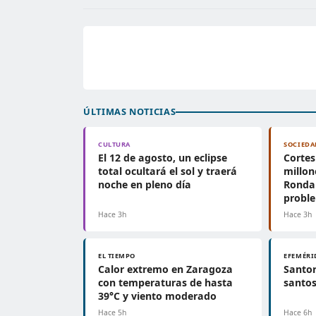
ÚLTIMAS NOTICIAS
CULTURA
SOCIEDA
El 12 de agosto, un eclipse
Cortes
total ocultará el sol y traerá
millon
noche en pleno día
Ronda 
probl
Hace 3h
Hace 3h
EL TIEMPO
EFEMÉRI
Calor extremo en Zaragoza
Santor
con temperaturas de hasta
santos
39°C y viento moderado
Hace 5h
Hace 6h