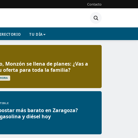
Contacto
IRECTORIO
TU DÍA
o, Monzón se llena de planes: ¿Vas a
u oferta para toda la familia?
 HORA
TIBLE
postar más barato en Zaragoza?
 gasolina y diésel hoy