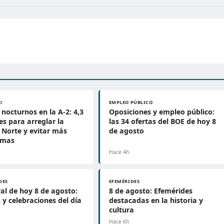
D
EMPLEO PÚBLICO
 nocturnos en la A-2: 4,3
Oposiciones y empleo público:
es para arreglar la
las 34 ofertas del BOE de hoy 8
Norte y evitar más
de agosto
emas
Hace 4h
DES
EFEMÉRIDES
al de hoy 8 de agosto:
8 de agosto: Efemérides
 y celebraciones del día
destacadas en la historia y
cultura
Hace 6h