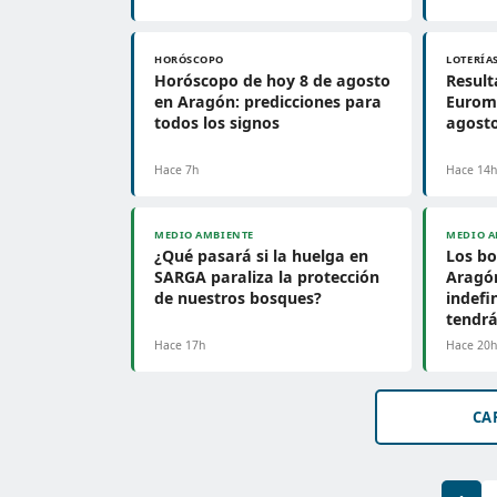
HORÓSCOPO
LOTERÍA
Horóscopo de hoy 8 de agosto
Result
en Aragón: predicciones para
Euromi
todos los signos
agosto
Hace 7h
Hace 14
MEDIO AMBIENTE
MEDIO A
¿Qué pasará si la huelga en
Los bo
SARGA paraliza la protección
Aragó
de nuestros bosques?
indefi
tendrá
Hace 17h
Hace 20
CA