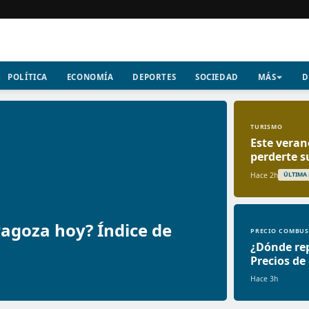
POLÍTICA
ECONOMÍA
DEPORTES
SOCIEDAD
MÁS
D
TURISMO
Este veran
perderte s
Hace 2h
ÚLTIMA
ragoza hoy? Índice de
PRECIO COMBUS
¿Dónde re
Precios de
Hace 3h