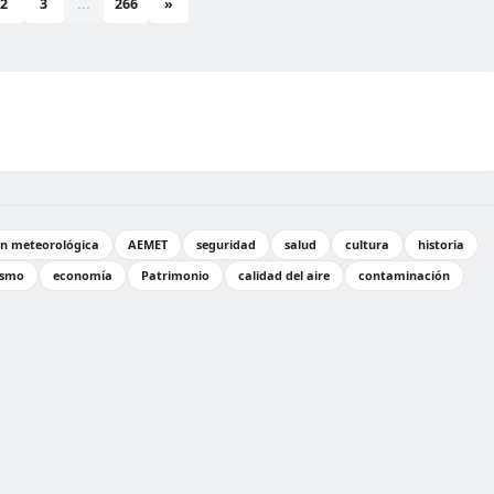
2
3
...
266
»
ón meteorológica
AEMET
seguridad
salud
cultura
historia
ismo
economía
Patrimonio
calidad del aire
contaminación