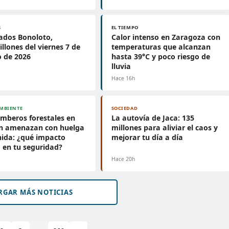
S
EL TIEMPO
ados Bonoloto,
Calor intenso en Zaragoza con
llones del viernes 7 de
temperaturas que alcanzan
 de 2026
hasta 39°C y poco riesgo de
lluvia
h
Hace 16h
MBIENTE
SOCIEDAD
mberos forestales en
La autovía de Jaca: 135
n amenazan con huelga
millones para aliviar el caos y
nida: ¿qué impacto
mejorar tu día a día
 en tu seguridad?
h
Hace 20h
RGAR MÁS NOTICIAS