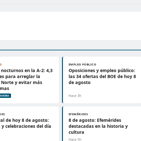
D
EMPLEO PÚBLICO
 nocturnos en la A-2: 4,3
Oposiciones y empleo público:
es para arreglar la
las 34 ofertas del BOE de hoy 8
Norte y evitar más
de agosto
emas
Hace 3h
AHORA
DES
EFEMÉRIDES
al de hoy 8 de agosto:
8 de agosto: Efemérides
 y celebraciones del día
destacadas en la historia y
cultura
Hace 5h