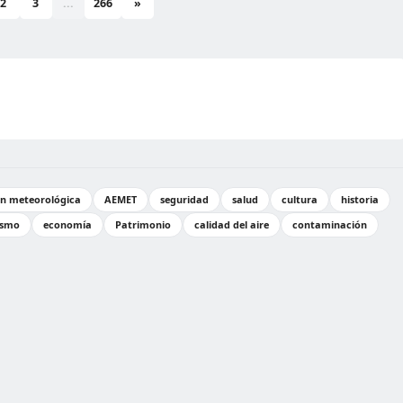
2
3
...
266
»
ón meteorológica
AEMET
seguridad
salud
cultura
historia
ismo
economía
Patrimonio
calidad del aire
contaminación