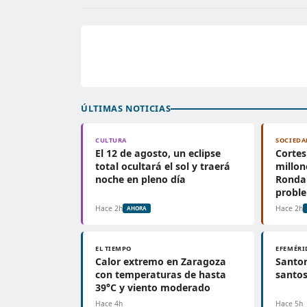
ÚLTIMAS NOTICIAS
CULTURA
SOCIEDA
El 12 de agosto, un eclipse
Cortes
total ocultará el sol y traerá
millon
noche en pleno día
Ronda 
probl
Hace 2h
Hace 2h
AHORA
EL TIEMPO
EFEMÉRI
Calor extremo en Zaragoza
Santor
con temperaturas de hasta
santos
39°C y viento moderado
Hace 4h
Hace 5h