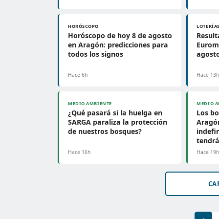
HORÓSCOPO
LOTERÍA
Horóscopo de hoy 8 de agosto
Result
en Aragón: predicciones para
Euromi
todos los signos
agosto
Hace 6h
Hace 13
MEDIO AMBIENTE
MEDIO A
¿Qué pasará si la huelga en
Los bo
SARGA paraliza la protección
Aragó
de nuestros bosques?
indefi
tendrá
Hace 16h
Hace 19
CA