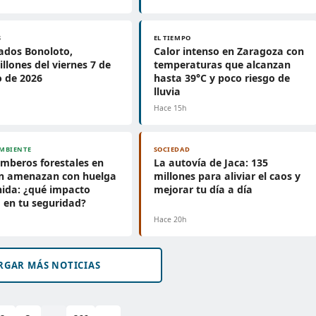
S
EL TIEMPO
ados Bonoloto,
Calor intenso en Zaragoza con
llones del viernes 7 de
temperaturas que alcanzan
 de 2026
hasta 39°C y poco riesgo de
lluvia
h
Hace 15h
MBIENTE
SOCIEDAD
mberos forestales en
La autovía de Jaca: 135
n amenazan con huelga
millones para aliviar el caos y
nida: ¿qué impacto
mejorar tu día a día
 en tu seguridad?
h
Hace 20h
RGAR MÁS NOTICIAS