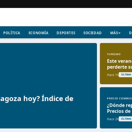
POLÍTICA
ECONOMÍA
DEPORTES
SOCIEDAD
MÁS
D
TURISMO
Este veran
perderte s
Hace 1h
ÚLTIMA
ragoza hoy? Índice de
PRECIO COMBUS
¿Dónde re
Precios de
Hace 2h
ÚLTIMA