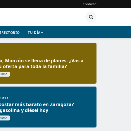
Contacto
IRECTORIO
TU DÍA
o, Monzón se llena de planes: ¿Vas a
u oferta para toda la familia?
 HORA
TIBLE
postar más barato en Zaragoza?
 gasolina y diésel hoy
 HORA