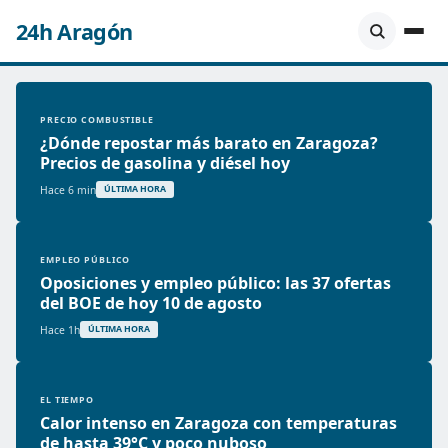
24h Aragón
PRECIO COMBUSTIBLE
¿Dónde repostar más barato en Zaragoza?
Precios de gasolina y diésel hoy
Hace 6 min
ÚLTIMA HORA
EMPLEO PÚBLICO
Oposiciones y empleo público: las 37 ofertas
del BOE de hoy 10 de agosto
Hace 1h
ÚLTIMA HORA
EL TIEMPO
Calor intenso en Zaragoza con temperaturas
de hasta 39°C y poco nuboso