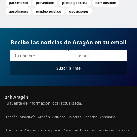
patrimonio
prevención
precio gasolina
combustible
gasolineras
empleo público
oposiciones
Recibe las noticias de Aragón en tu email
Suscribirme
24h Aragón
Tu fuente de información local actualizada.
España
Andalucía
Aragón
Asturias
Baleares
Canarias
Cantabria
Castilla La-Mancha
Castilla y León
Cataluña
Extremadura
Galicia
La Rioja