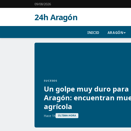
09/08/2026
24h Aragón
INICIO
ARAGÓN
SUCESOS
Un golpe muy duro para l
Aragón: encuentran muer
agrícola
Hace 1h
ÚLTIMA HORA