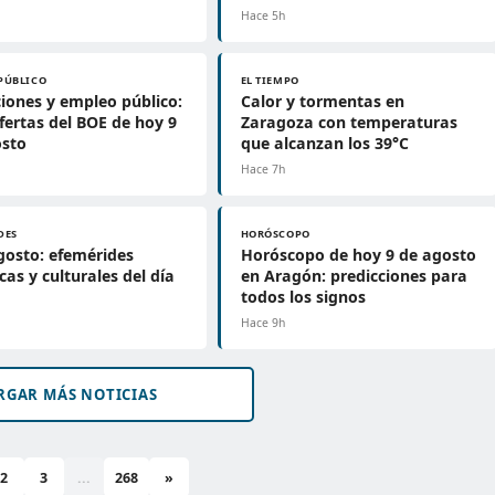
Hace 5h
PÚBLICO
EL TIEMPO
iones y empleo público:
Calor y tormentas en
ofertas del BOE de hoy 9
Zaragoza con temperaturas
osto
que alcanzan los 39°C
Hace 7h
DES
HORÓSCOPO
gosto: efemérides
Horóscopo de hoy 9 de agosto
icas y culturales del día
en Aragón: predicciones para
todos los signos
Hace 9h
RGAR MÁS NOTICIAS
2
3
...
268
»