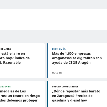
 DEL AIRE
ECONOMÍA
está el aire en
Más de 1.600 empresas
za hoy? Índice de
aragonesas se digitalizan con
d: Razonable
ayuda de CEOE Aragón
Hace 3h
MBIENTE
PRECIO COMBUSTIBLE
umedales de Los
¿Dónde repostar más barato
os: un tesoro en riesgo
en Zaragoza? Precios de
odos debemos proteger
gasolina y diésel hoy