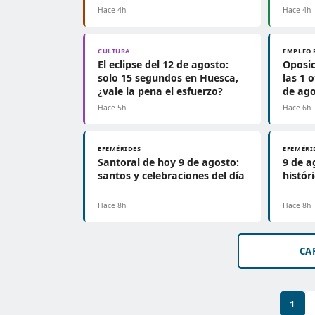
Hace 4h
Hace 4h
CULTURA
EMPLEO 
El eclipse del 12 de agosto:
Oposic
solo 15 segundos en Huesca,
las 1 
¿vale la pena el esfuerzo?
de ag
Hace 5h
Hace 6h
EFEMÉRIDES
EFEMÉRI
Santoral de hoy 9 de agosto:
9 de a
santos y celebraciones del día
histór
Hace 8h
Hace 8h
CA
1