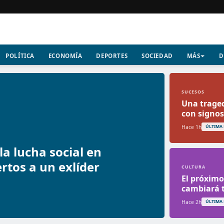
POLÍTICA
ECONOMÍA
DEPORTES
SOCIEDAD
MÁS
D
SUCESOS
Una traged
con signos
Hace 1h
ÚLTIMA
a lucha social en
tos a un exlíder
CULTURA
El próximo
cambiará t
Hace 2h
ÚLTIMA