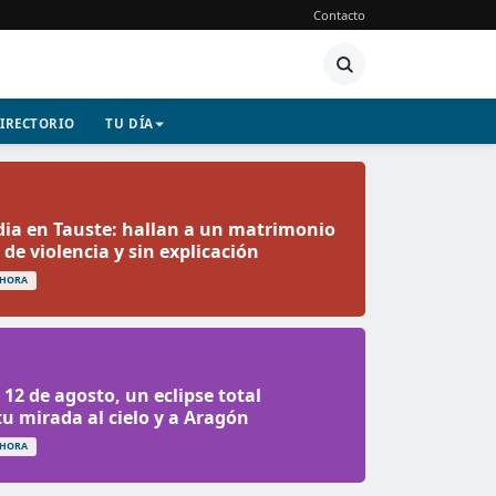
Contacto
IRECTORIO
TU DÍA
ia en Tauste: hallan a un matrimonio
 de violencia y sin explicación
 HORA
 12 de agosto, un eclipse total
u mirada al cielo y a Aragón
 HORA