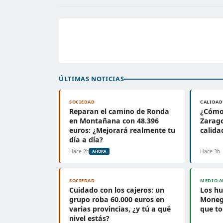
ÚLTIMAS NOTICIAS
SOCIEDAD
CALIDAD
Reparan el camino de Ronda
¿Cómo 
en Montañana con 48.396
Zarago
euros: ¿Mejorará realmente tu
calida
día a día?
Hace 2h
Hace 3h
AHORA
SOCIEDAD
MEDIO A
Cuidado con los cajeros: un
Los h
grupo roba 60.000 euros en
Monegr
varias provincias, ¿y tú a qué
que t
nivel estás?