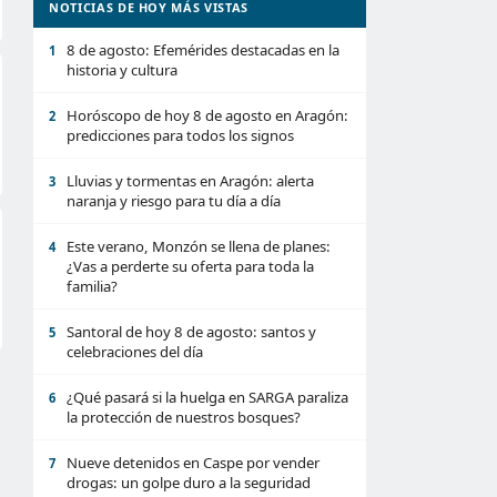
NOTICIAS DE HOY MÁS VISTAS
8 de agosto: Efemérides destacadas en la
1
historia y cultura
Horóscopo de hoy 8 de agosto en Aragón:
2
predicciones para todos los signos
Lluvias y tormentas en Aragón: alerta
3
naranja y riesgo para tu día a día
Este verano, Monzón se llena de planes:
4
¿Vas a perderte su oferta para toda la
familia?
Santoral de hoy 8 de agosto: santos y
5
celebraciones del día
¿Qué pasará si la huelga en SARGA paraliza
6
la protección de nuestros bosques?
Nueve detenidos en Caspe por vender
7
drogas: un golpe duro a la seguridad