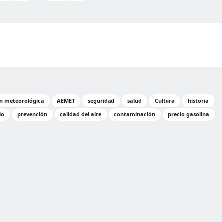
ón meteorológica
AEMET
seguridad
salud
Cultura
historia
io
prevención
calidad del aire
contaminación
precio gasolina