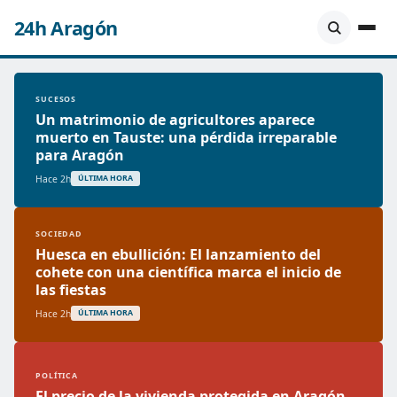
24h Aragón
SUCESOS
Un matrimonio de agricultores aparece
muerto en Tauste: una pérdida irreparable
para Aragón
Hace 2h
ÚLTIMA HORA
SOCIEDAD
Huesca en ebullición: El lanzamiento del
cohete con una científica marca el inicio de
las fiestas
Hace 2h
ÚLTIMA HORA
POLÍTICA
El precio de la vivienda protegida en Aragón