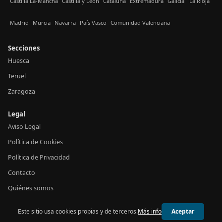
Castilla La-Mancha
Castilla y León
Cataluña
Extremadura
Galicia
La Rioja
Madrid
Murcia
Navarra
País Vasco
Comunidad Valenciana
Secciones
Huesca
Teruel
Zaragoza
Legal
Aviso Legal
Política de Cookies
Política de Privacidad
Contacto
Quiénes somos
Este sitio usa cookies propias y de terceros.
Más info
Aceptar
© 2026 24h Aragón