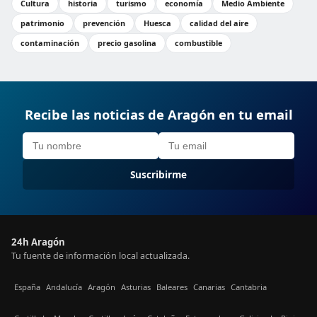
Cultura
historia
turismo
economía
Medio Ambiente
patrimonio
prevención
Huesca
calidad del aire
contaminación
precio gasolina
combustible
Recibe las noticias de Aragón en tu email
Suscribirme
24h Aragón
Tu fuente de información local actualizada.
España
Andalucía
Aragón
Asturias
Baleares
Canarias
Cantabria