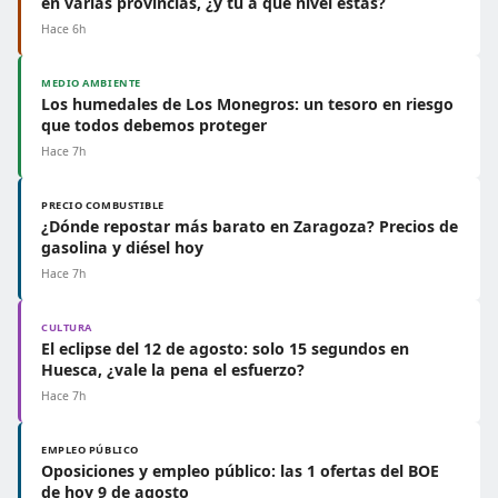
en varias provincias, ¿y tú a qué nivel estás?
Hace 6h
MEDIO AMBIENTE
Los humedales de Los Monegros: un tesoro en riesgo
que todos debemos proteger
Hace 7h
PRECIO COMBUSTIBLE
¿Dónde repostar más barato en Zaragoza? Precios de
gasolina y diésel hoy
Hace 7h
CULTURA
El eclipse del 12 de agosto: solo 15 segundos en
Huesca, ¿vale la pena el esfuerzo?
Hace 7h
EMPLEO PÚBLICO
Oposiciones y empleo público: las 1 ofertas del BOE
de hoy 9 de agosto