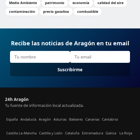
Medio Ambiente
patrimonio
economía
calidad del aire
contaminación
precio gasolina
combustible
Recibe las noticias de Aragón en tu email
Suscribirme
24h Aragón
Tu fuente de información local actualizada.
España
Andalucía
Aragón
Asturias
Baleares
Canarias
Cantabria
Castilla La-Mancha
Castilla y León
Cataluña
Extremadura
Galicia
La Rioja