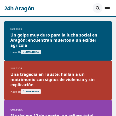
24h Aragón
SUCESOS
Un golpe muy duro para la lucha social en
Aragón: encuentran muertos a un exlíder
agrícola
Hace 1h
ÚLTIMA HORA
SUCESOS
Una tragedia en Tauste: hallan a un
matrimonio con signos de violencia y sin
explicación
Hace 1h
ÚLTIMA HORA
CULTURA
El próximo 12 de agosto, un eclipse total