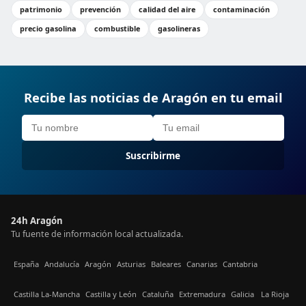
patrimonio
prevención
calidad del aire
contaminación
precio gasolina
combustible
gasolineras
Recibe las noticias de Aragón en tu email
Suscribirme
24h Aragón
Tu fuente de información local actualizada.
España
Andalucía
Aragón
Asturias
Baleares
Canarias
Cantabria
Castilla La-Mancha
Castilla y León
Cataluña
Extremadura
Galicia
La Rioja