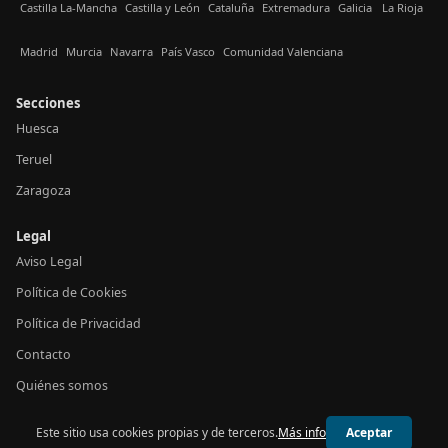
Castilla La-Mancha
Castilla y León
Cataluña
Extremadura
Galicia
La Rioja
Madrid
Murcia
Navarra
País Vasco
Comunidad Valenciana
Secciones
Huesca
Teruel
Zaragoza
Legal
Aviso Legal
Política de Cookies
Política de Privacidad
Contacto
Quiénes somos
Este sitio usa cookies propias y de terceros.
Más info
Aceptar
© 2026 24h Aragón