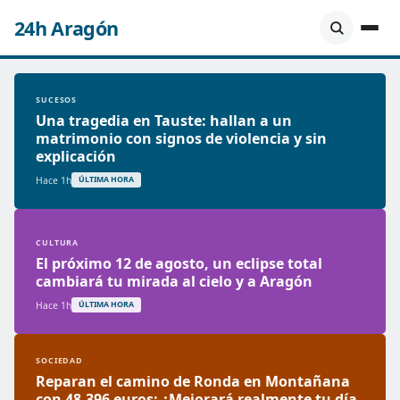
24h Aragón
SUCESOS
Una tragedia en Tauste: hallan a un
matrimonio con signos de violencia y sin
explicación
Hace 1h
ÚLTIMA HORA
CULTURA
El próximo 12 de agosto, un eclipse total
cambiará tu mirada al cielo y a Aragón
Hace 1h
ÚLTIMA HORA
SOCIEDAD
Reparan el camino de Ronda en Montañana
con 48.396 euros: ¿Mejorará realmente tu día