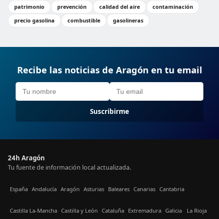
patrimonio
prevención
calidad del aire
contaminación
precio gasolina
combustible
gasolineras
Recibe las noticias de Aragón en tu email
Suscribirme
24h Aragón
Tu fuente de información local actualizada.
España
Andalucía
Aragón
Asturias
Baleares
Canarias
Cantabria
Castilla La-Mancha
Castilla y León
Cataluña
Extremadura
Galicia
La Rioja