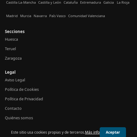
Castilla La-Mancha
Castilla y León
Cataluña
Extremadura
Galicia
La Rioja
Madrid
Murcia
Navarra
País Vasco
Comunidad Valenciana
Secciones
Huesca
Teruel
Zaragoza
Legal
Aviso Legal
Política de Cookies
Política de Privacidad
Contacto
Quiénes somos
Este sitio usa cookies propias y de terceros.
Más info
Aceptar
© 2026 24h Aragón