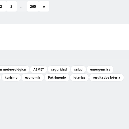
2
3
...
265
»
ón meteorológica
AEMET
seguridad
salud
emergencias
turismo
economía
Patrimonio
loterías
resultados lotería