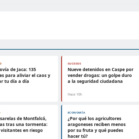
D
SUCESOS
ovía de Jaca: 135
Nueve detenidos en Caspe por
es para aliviar el caos y
vender drogas: un golpe duro
r tu día a día
a la seguridad ciudadana
Hace 10h
O
ECONOMÍA
sarelas de Montfalcó,
¿Por qué los agricultores
as tras una tormenta:
aragoneses reciben menos
 visitantes en riesgo
por su fruta y qué puedes
hacer tú?