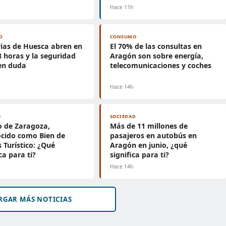
h
Hace 11h
D
CONSUMO
rias de Huesca abren en
El 70% de las consultas en
8 horas y la seguridad
Aragón son sobre energía,
en duda
telecomunicaciones y coches
h
Hace 14h
O
SOCIEDAD
o de Zaragoza,
Más de 11 millones de
cido como Bien de
pasajeros en autobús en
s Turístico: ¿Qué
Aragón en junio, ¿qué
ca para ti?
significa para ti?
h
Hace 14h
RGAR MÁS NOTICIAS