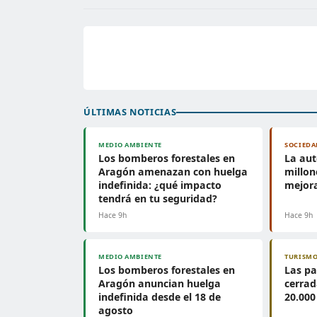
ÚLTIMAS NOTICIAS
MEDIO AMBIENTE
SOCIEDA
Los bomberos forestales en
La aut
Aragón amenazan con huelga
millon
indefinida: ¿qué impacto
mejora
tendrá en tu seguridad?
Hace 9h
Hace 9h
MEDIO AMBIENTE
TURISM
Los bomberos forestales en
Las pa
Aragón anuncian huelga
cerrad
indefinida desde el 18 de
20.000
agosto