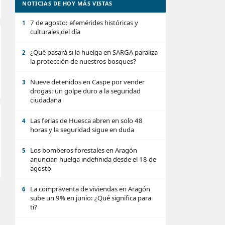
NOTICIAS DE HOY MÁS VISTAS
7 de agosto: efemérides históricas y
1
culturales del día
¿Qué pasará si la huelga en SARGA paraliza
2
la protección de nuestros bosques?
Nueve detenidos en Caspe por vender
3
drogas: un golpe duro a la seguridad
ciudadana
Las ferias de Huesca abren en solo 48
4
horas y la seguridad sigue en duda
Los bomberos forestales en Aragón
5
anuncian huelga indefinida desde el 18 de
agosto
La compraventa de viviendas en Aragón
6
sube un 9% en junio: ¿Qué significa para
ti?