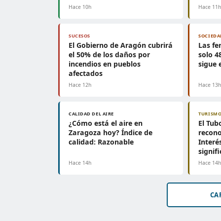
Hace 10h
Hace 11
SUCESOS
SOCIEDA
El Gobierno de Aragón cubrirá
Las fe
el 50% de los daños por
solo 4
incendios en pueblos
sigue 
afectados
Hace 12h
Hace 13
CALIDAD DEL AIRE
TURISM
¿Cómo está el aire en
El Tub
Zaragoza hoy? Índice de
recono
calidad: Razonable
Interé
signifi
Hace 14h
Hace 14
CA