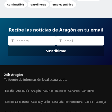
combustible
gasolineras
empleo público
Recibe las noticias de Aragón en tu email
Suscribirme
24h Aragón
Tu fuente de información local actualizada.
España
Andalucía
Aragón
Asturias
Baleares
Canarias
Cantabria
Castilla La-Mancha
Castilla y León
Cataluña
Extremadura
Galicia
La Rioja