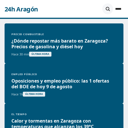
24h Aragón
PRECIO COMBUSTIBLE
¿Dónde repostar más barato en Zaragoza?
Precios de gasolina y diésel hoy
Hace 30 min
ÚLTIMA HORA
EMPLEO PÚBLICO
Oposiciones y empleo público: las 1 ofertas
del BOE de hoy 9 de agosto
Hace 1h
ÚLTIMA HORA
EL TIEMPO
Calor y tormentas en Zaragoza con
temperaturas que alcanzan los 39°C